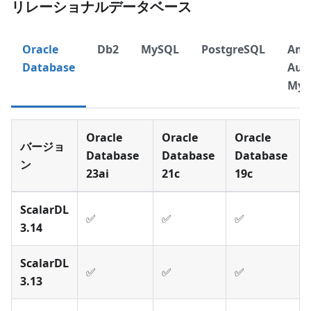
リレーショナルデータベース
Oracle
Db2
MySQL
PostgreSQL
Ama
Database
Aur
MyS
Oracle
Oracle
Oracle
バージョ
Database
Database
Database
ン
23ai
21c
19c
ScalarDL
✅
✅
✅
3.14
ScalarDL
✅
✅
✅
3.13