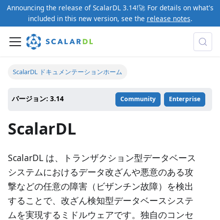
Announcing the release of ScalarDL 3.14!🚀 For details on what's
included in this new version, see the
release notes
.
ScalarDL ドキュメンテーションホーム
バージョン: 3.14
Community
Enterprise
ScalarDL
ScalarDL は、トランザクション型データベース
システムにおけるデータ改ざんや悪意のある攻
撃などの任意の障害（ビザンチン故障）を検出
することで、改ざん検知型データベースシステ
ムを実現するミドルウェアです。独自のコンセ