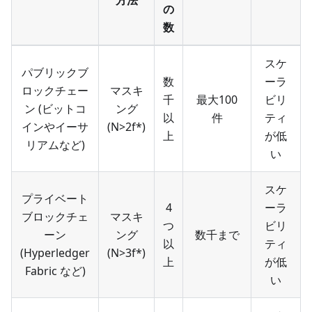
の
数
スケ
パブリックブ
数
ーラ
ロックチェー
マスキ
千
最大100
ビリ
ン (ビットコ
ング
以
件
ティ
インやイーサ
(N>2f*)
上
が低
リアムなど)
い
スケ
プライベート
4
ーラ
ブロックチェ
マスキ
つ
ビリ
ーン
ング
数千まで
以
ティ
(Hyperledger
(N>3f*)
上
が低
Fabric など)
い