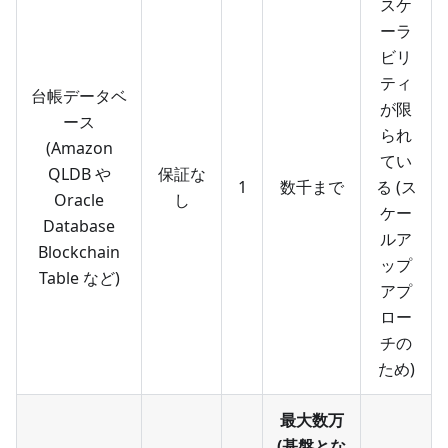
スケ
ーラ
ビリ
ティ
台帳データベ
が限
ース
られ
(Amazon
てい
QLDB や
保証な
1
数千まで
る (ス
Oracle
し
ケー
Database
ルア
Blockchain
ップ
Table など)
アプ
ロー
チの
ため)
最大数万
(基盤とな