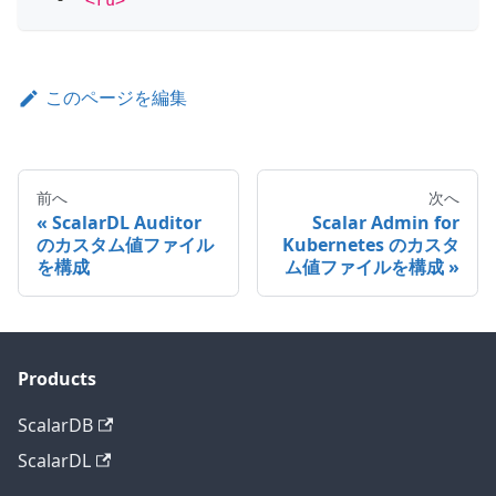
-
"<ru>"
このページを編集
前へ
次へ
ScalarDL Auditor
Scalar Admin for
のカスタム値ファイル
Kubernetes のカスタ
を構成
ム値ファイルを構成
Products
ScalarDB
ScalarDL