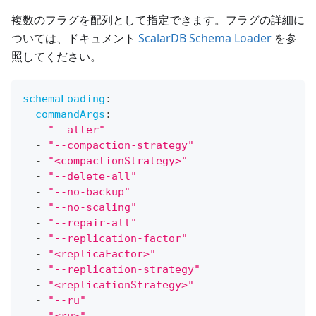
複数のフラグを配列として指定できます。フラグの詳細に
ついては、ドキュメント
ScalarDB Schema Loader
を参
照してください。
schemaLoading
:
commandArgs
:
-
"--alter"
-
"--compaction-strategy"
-
"<compactionStrategy>"
-
"--delete-all"
-
"--no-backup"
-
"--no-scaling"
-
"--repair-all"
-
"--replication-factor"
-
"<replicaFactor>"
-
"--replication-strategy"
-
"<replicationStrategy>"
-
"--ru"