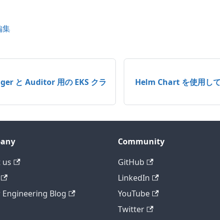
編集
dger と Auditor 用の EKS クラ
Helm Chart を使用して 
any
Community
 us
GitHub
LinkedIn
r Engineering Blog
YouTube
Twitter