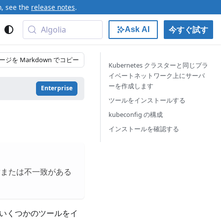
n, see the
release notes
.
Algolia
今すぐ試す
Ask AI
ージを Markdown でコピー
Kubernetes クラスターと同じプラ
イベートネットワーク上にサーバ
ーを作成します
Enterprise
ツールをインストールする
kubeconfig の構成
インストールを確認する
盾または不一致がある
のいくつかのツールをイ