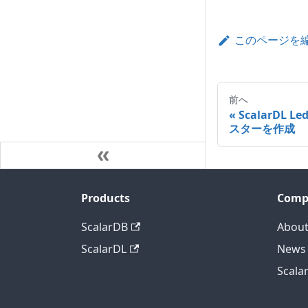
このページを
前へ
ScalarDL Le
スターを作成
Products
Comp
ScalarDB
About
ScalarDL
News
Scala