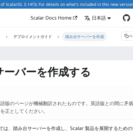
of ScalarDL 3.14!🚀 For details on what's included in this new versio
Scalar Docs Home
日本語
ペ
細
デプロイメントガイド
踏み台サーバーを作成
サーバーを作成する
英語版のページが機械翻訳されたものです。英語版との間に矛
版を正としてください。
では、踏み台サーバーを作成し、Scalar 製品を展開するため