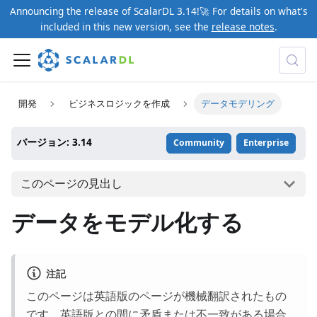
Announcing the release of ScalarDL 3.14!🚀 For details on what's
included in this new version, see the
release notes
.
開発
ビジネスロジックを作成
データモデリング
バージョン: 3.14
Community
Enterprise
このページの見出し
データをモデル化する
注記
このページは英語版のページが機械翻訳されたもの
です。英語版との間に矛盾または不一致がある場合