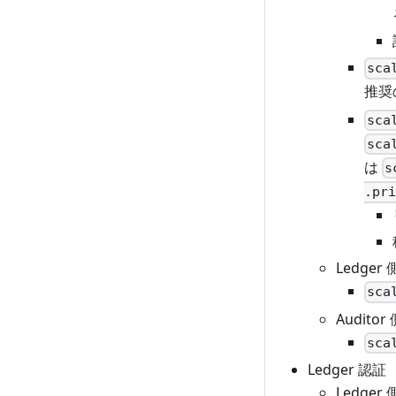
sca
推奨
sca
sca
は
s
.pri
Ledge
sca
Audit
sca
Ledger 認証
Ledge