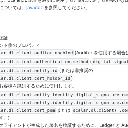
については、
Javadoc
を参照してください。
認証
ント側のプロパティ
(Auditor を使用する場
lar.dl.client.auditor.enabled
(
lar.dl.client.authentication.method
digital-signa
(または非推奨の
lar.dl.client.entity.id
)
lar.dl.client.cert_holder_id
お客様を識別するために使用します。
lar.dl.client.entity.identity.digital_signature.ce
lar.dl.client.entity.identity.digital_signature.ce
または
lar.dl.client.cert_pem
scalar.dl.client) .ce
す。)
クライアントが生成した署名を検証するために、Ledger と Aud