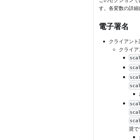
す。各変数の詳細
電子署名
クライアント
クライア
sca
sca
sca
sca
sca
sca
sca
奨で