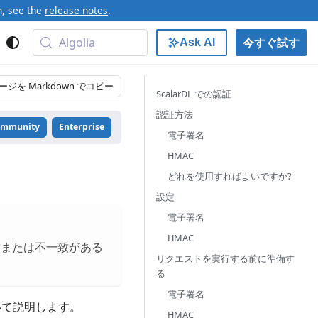
n, see the
release notes
.
Algolia
今すぐ試す
Ask AI
ージを Markdown でコピー
ScalarDL での認証
認証方法
ommunity
Enterprise
電子署名
HMAC
どれを使用すればよいですか?
設定
電子署名
HMAC
盾または不一致がある
リクエストを実行する前に準備す
る
電子署名
いて説明します。
HMAC