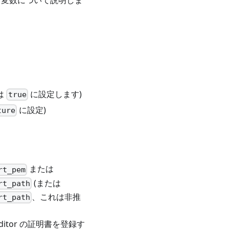
合は
に設定します)
true
に設定)
ture
または
rt_pem
(または
rt_path
、これは非推
rt_path
itor の証明書を登録す