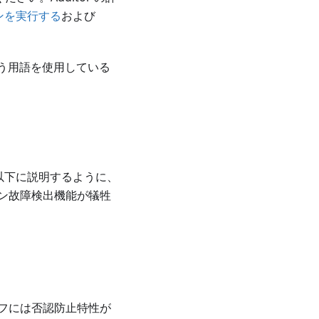
ーションを実行する
および
う用語を使用している
。 以下に説明するように、
ン故障検出機能が犠牲
フには否認防止特性が