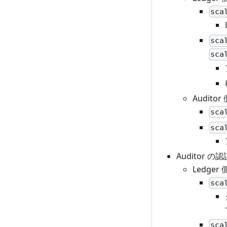
sca
sca
sca
Audit
sca
sca
Auditor の認
Ledge
sca
sca