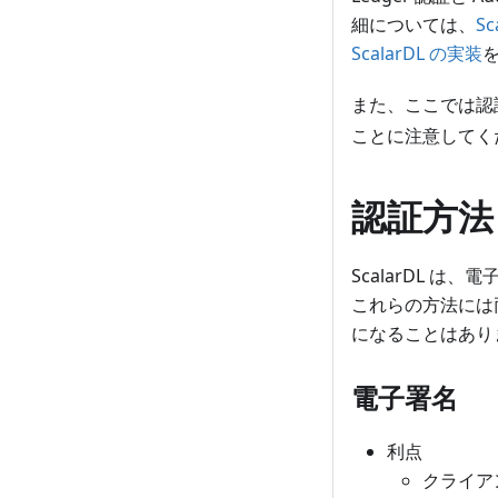
細については、
S
ScalarDL の実装
また、ここでは認
ことに注意してく
認証方法
ScalarDL 
これらの方法には
になることはあり
電子署名
利点
クライア