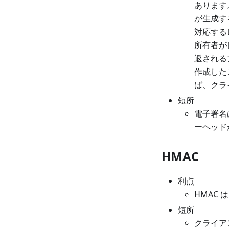
あります
が生成す
対応する
所有者が
返されるア
作成した
ば、クラ
短所
電子署名
ーヘッド
HMAC
利点
HMAC
短所
クライア