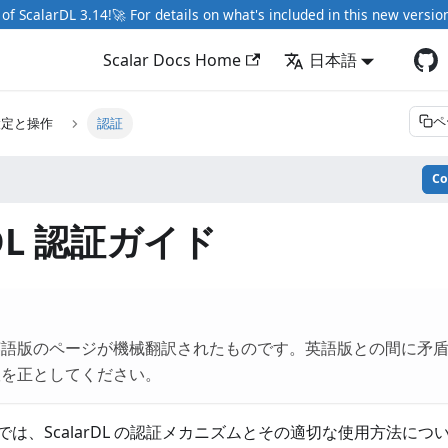
of ScalarDL 3.14!🚀 For details on what's included in this new versio
Scalar Docs Home
日本語
ペ
設定と操作
認証
C
rDL 認証ガイド
英語版のページが機械翻訳されたものです。英語版との間に矛
版を正としてください。
は、ScalarDL の認証メカニズムとその適切な使用方法につ