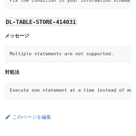
Fix the condition in your information schema q
DL-TABLE-STORE-414031
メッセージ
Multiple statements are not supported.
対処法
Execute one statement at a time instead of mul
このページを編集