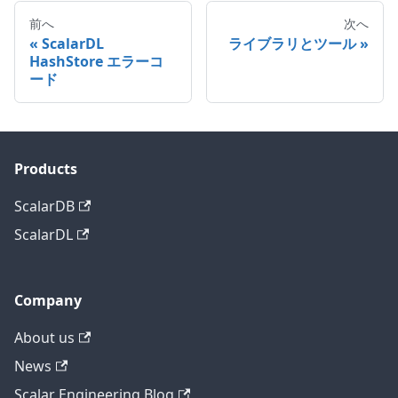
前へ
次へ
ScalarDL
ライブラリとツール
HashStore エラーコ
ード
Products
ScalarDB
ScalarDL
Company
About us
News
Scalar Engineering Blog