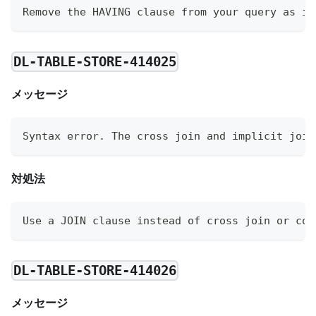
Remove the HAVING clause from your query as it
DL-TABLE-STORE-414025
メッセージ
Syntax error. The cross join and implicit join
対処法
Use a JOIN clause instead of cross join or com
DL-TABLE-STORE-414026
メッセージ