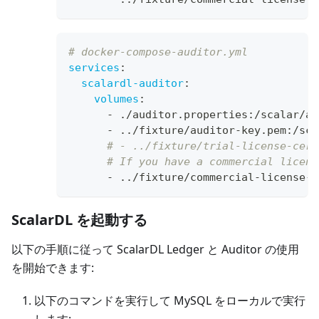
# docker-compose-auditor.yml
services
:
scalardl-auditor
:
volumes
:
-
 ./auditor.properties
:
/scalar/au
-
 ../fixture/auditor
-
key.pem
:
/sca
# - ../fixture/trial-license-cert
# If you have a commercial licens
-
 ../fixture/commercial
-
license
-
c
ScalarDL を起動する
以下の手順に従って ScalarDL Ledger と Auditor の使用
を開始できます:
以下のコマンドを実行して
MySQL
をローカルで実行