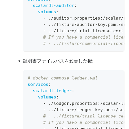
scalardl-auditor
:
volumes
:
-
 ./auditor.properties
:
/scalar/au
-
 ../fixture/auditor
-
key.pem
:
/sca
-
 ../fixture/trial
-
license
-
cert.p
# If you have a commercial licens
# - ../fixture/commercial-license
証明書ファイルパスを変更した後:
# docker-compose-ledger.yml
services
:
scalardl-ledger
:
volumes
:
-
 ./ledger.properties
:
/scalar/led
-
 ../fixture/ledger
-
key.pem
:
/scal
# - ../fixture/trial-license-cert
# If you have a commercial licens
-
 ../fixture/commercial
-
license
-
c