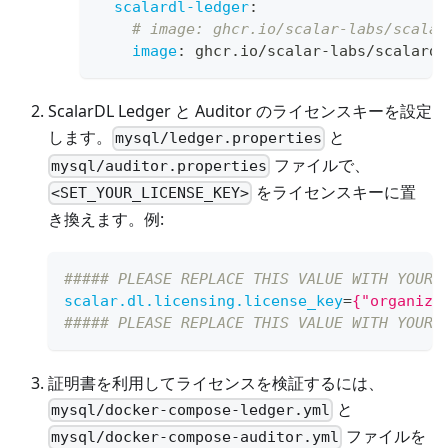
scalardl-ledger
:
# image: ghcr.io/scalar-labs/scalar
image
:
 ghcr.io/scalar
-
labs/scalardl
ScalarDL Ledger と Auditor のライセンスキーを設定
します。
と
mysql
/ledger.properties
ファイルで、
mysql
/auditor.properties
をライセンスキーに置
<SET_YOUR_LICENSE_KEY>
き換えます。例:
##### PLEASE REPLACE THIS VALUE WITH YOUR 
scalar.dl.licensing.license_key
=
{"organiza
##### PLEASE REPLACE THIS VALUE WITH YOUR 
証明書を利用してライセンスを検証するには、
と
mysql
/docker-compose-ledger.yml
ファイルを
mysql
/docker-compose-auditor.yml