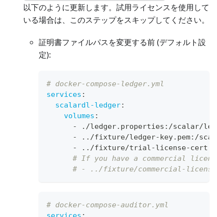
以下のように更新します。試用ライセンスを使用して
いる場合は、このステップをスキップしてください。
証明書ファイルパスを変更する前 (デフォルト設
定):
# docker-compose-ledger.yml
services
:
scalardl-ledger
:
volumes
:
-
 ./ledger.properties
:
/scalar/led
-
 ../fixture/ledger
-
key.pem
:
/scal
-
 ../fixture/trial
-
license
-
cert.p
# If you have a commercial licens
# - ../fixture/commercial-license
# docker-compose-auditor.yml
services
: